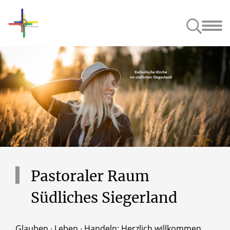
Unsere Kirchen
Anspre
Pastoraler
Raum
Südliches
Siegerland
Glauben ∙ Leben ∙ Handeln: Herzlich willkommen